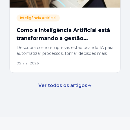
Inteligência Artificial
Como a Inteligência Artificial está
transformando a gestão
empresarial
Descubra como empresas estão usando IA para
automatizar processos, tomar decisões mais
assertivas e aumentar a produtividade das
05 mar 2026
equipes.
Ver todos os artigos