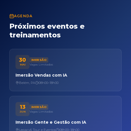
AGENDA
Próximos eventos e
treinamentos
30
IMERSÃO
MAI
Vagas Limitadas
Imersão Vendas com IA
Belém, PA
08h00
–
18h00
13
IMERSÃO
JUN
Vagas Limitadas
Imersão Gente e Gestão com IA
Legacy6 Tour e Eventos
08h00
–
18h00