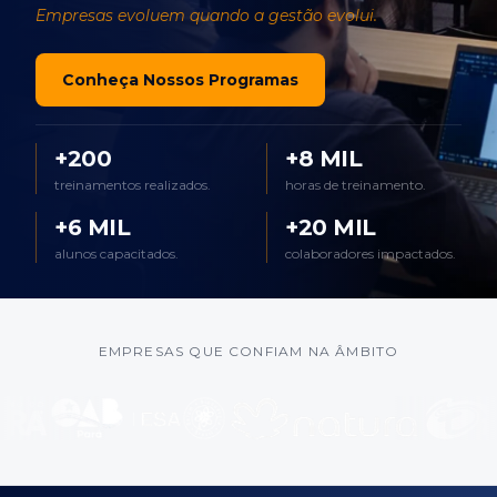
Empresas evoluem quando a gestão evolui.
Conheça Nossos Programas
+200
+8 MIL
treinamentos realizados.
horas de treinamento.
+6 MIL
+20 MIL
alunos capacitados.
colaboradores impactados.
EMPRESAS QUE CONFIAM NA ÂMBITO