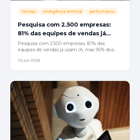
Vendas
Inteligência Artificial
performance
Pesquisa com 2.500 empresas:
81% das equipes de vendas já
usam IA, mas 95% dos projetos
Pesquisa com 2.500 empresas: 81% das
equipes de vendas já usam IA, mas 95% dos
não entregam resultado
projetos não entregam resultado
02 jun 2026